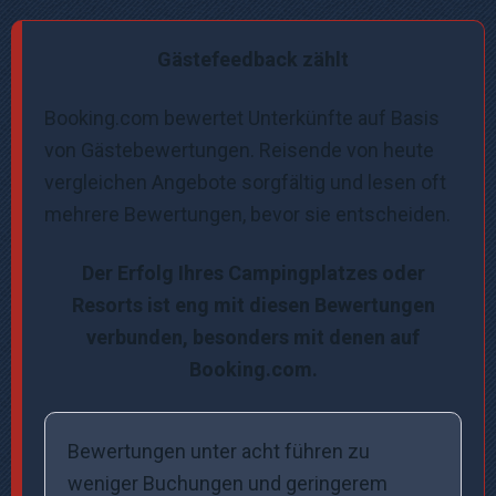
Gästefeedback zählt
Booking.com bewertet Unterkünfte auf Basis
von Gästebewertungen. Reisende von heute
vergleichen Angebote sorgfältig und lesen oft
mehrere Bewertungen, bevor sie entscheiden.
Der Erfolg Ihres Campingplatzes oder
Resorts ist eng mit diesen Bewertungen
verbunden, besonders mit denen auf
Booking.com.
Bewertungen unter acht führen zu
weniger Buchungen und geringerem