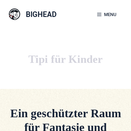
Zum
Inhalt
BIGHEAD
MENU
springen
Tipi für Kinder
Ein geschützter Raum
für Fantasie und