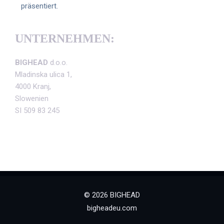
präsentiert.
UNTERNEHMEN:
BIGHEAD
d.o.o.
Mladinska ulica 1,
4000 Kranj,
Slowenien
SI 509 83 245
© 2026 BIGHEAD
bigheadeu.com