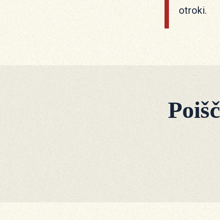
otroki.
Poiš