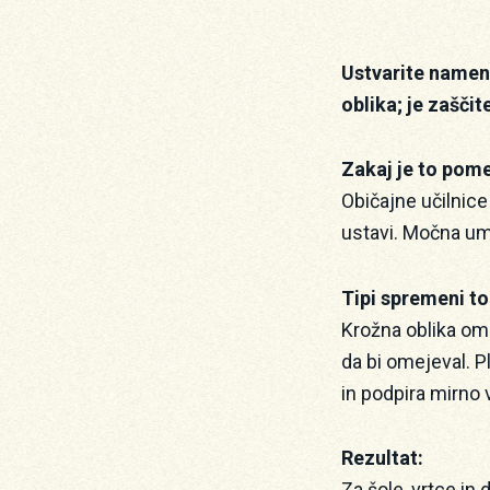
Ustvarite namens
oblika; je zaščit
Zakaj je to po
Običajne učilnice 
ustavi. Močna um
Tipi spremeni t
Krožna oblika omo
da bi omejeval. Pl
in podpira mirno 
Rezultat:
Za šole, vrtce in