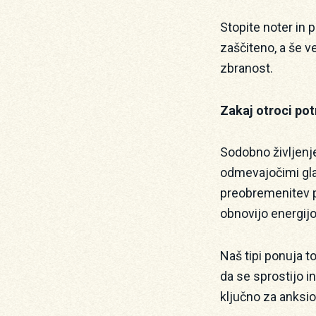
Stopite noter in 
zaščiteno, a še v
zbranost.
Zakaj otroci pot
Sodobno življenje
odmevajočimi glas
preobremenitev p
obnovijo energijo
Naš tipi ponuja t
da se sprostijo in
ključno za anksio