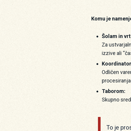
Komu je namenj
Šolam in vr
Za ustvarjal
izzive ali “ča
Koordinator
Odličen vare
procesiranja
Taborom:
Skupno sredi
To je pro