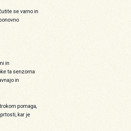
čutite se varno in
n ponovno
mi in
roke ta senzorna
vnajo in
i otrokom pomaga,
rtosti, kar je