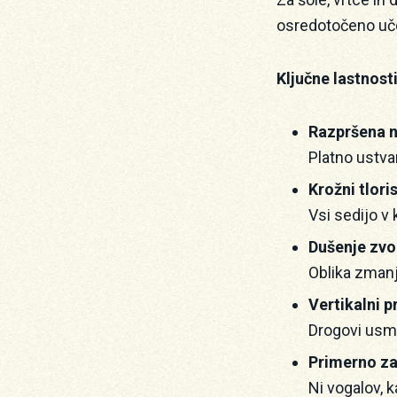
osredotočeno učenj
Ključne lastnosti
Razpršena n
Platno ustvar
Krožni tloris
Vsi sedijo v
Dušenje zvo
Oblika zmanj
Vertikalni p
Drogovi usme
Primerno za
Ni vogalov, 