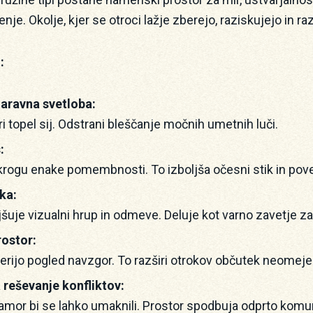
e. Okolje, kjer se otroci lažje zberejo, raziskujejo in raz
:
aravna svetloba:
i topel sij. Odstrani bleščanje močnih umetnih luči.
:
 krogu enake pomembnosti. To izboljša očesni stik in pov
ka:
šuje vizualni hrup in odmeve. Deluje kot varno zavetje za
rostor:
rijo pogled navzgor. To razširi otrokov občutek neomeje
 reševanje konfliktov:
kamor bi se lahko umaknili. Prostor spodbuja odprto komun