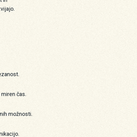
vijajo.
ezanost.
 miren čas.
nih možnosti.
ikacijo.