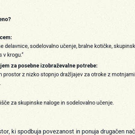
eno?
tcem:
ne delavnice, sodelovalno učenje, bralne kotičke, skupinsk
s v krogu.”
jem za posebne izobraževalne potrebe:
n prostor z nizko stopnjo dražljajev za otroke z motnja
.
šče za skupinske naloge in sodelovalno učenje.
stor, ki spodbuja povezanost in ponuja drugačen nač