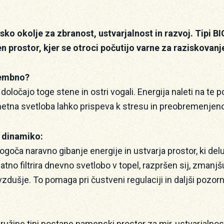
ko okolje za zbranost, ustvarjalnost in razvoj. Tipi B
en prostor, kjer se otroci počutijo varne za raziskovanj
membno?
določajo toge stene in ostri vogali. Energija naleti na te p
etna svetloba lahko prispeva k stresu in preobremenjeno
o dinamiko:
goča naravno gibanje energije in ustvarja prostor, ki delu
atno filtrira dnevno svetlobo v topel, razpršen sij, zmanjš
vzdušje. To pomaga pri čustveni regulaciji in daljši pozorn
 družine tipi postane namenski prostor za mir, ustvarjalnos