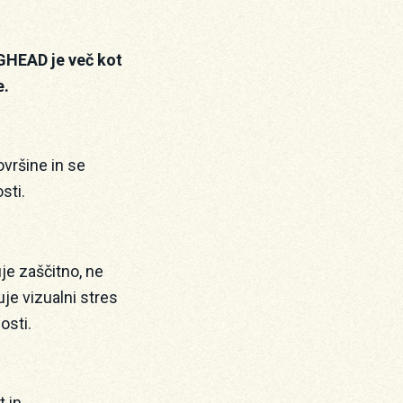
IGHEAD je več kot
e.
ovršine in se
sti.
je zaščitno, ne
uje vizualni stres
osti.
t in