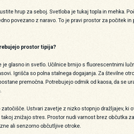
pustite hrup za seboj. Svetloba je tukaj topla in mehka. Po
edno povezano z naravo. To je pravi prostor za počitek i
rebujejo prostor tipija?
 je glasno in svetlo. Učilnice brnijo s fluorescentnimi luč
ovi. Igrišča so polna stalnega dogajanja. Za številne ot
ostane premočna. Potrebujejo odmik od kaosa, da se ura
.
o zatočišče. Ustvari zavetje z nizko stopnjo dražljajev, k
 takoj znižajo stres. Prostor nudi varnost brez občutka zap
zne ali senzorno občutljive otroke.