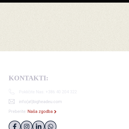
KONTAKTI:
Pokličite Nas: +386 40 204 322
info(at)bigheadeu.com
Preberite:
Naša zgodba