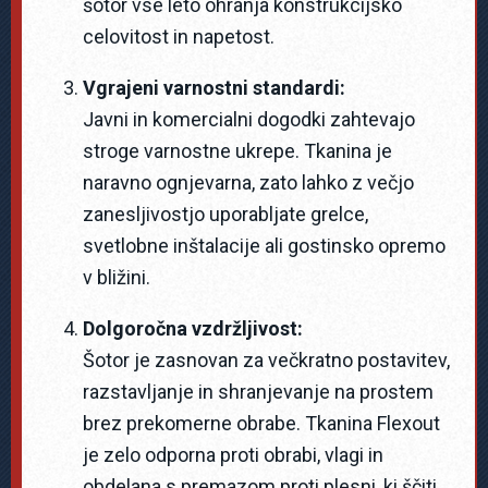
šotor vse leto ohranja konstrukcijsko
celovitost in napetost.
Vgrajeni varnostni standardi:
Javni in komercialni dogodki zahtevajo
stroge varnostne ukrepe. Tkanina je
naravno ognjevarna, zato lahko z večjo
zanesljivostjo uporabljate grelce,
svetlobne inštalacije ali gostinsko opremo
v bližini.
Dolgoročna vzdržljivost:
Šotor je zasnovan za večkratno postavitev,
razstavljanje in shranjevanje na prostem
brez prekomerne obrabe. Tkanina Flexout
je zelo odporna proti obrabi, vlagi in
obdelana s premazom proti plesni, ki ščiti