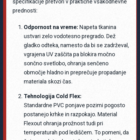
specifikacije pretvori v praktične vsakodnevne
prednosti:
Odpornost na vreme:
Napeta tkanina
ustvari zelo vodotesno pregrado. Dež
gladko odteka, namesto da bi se zadrževal,
vgrajena UV zaščita pa blokira močno
sončno svetlobo, ohranja senčeno
območje hladno in preprečuje propadanje
materiala skozi čas.
Tehnologija Cold Flex:
Standardne PVC ponjave pozimi pogosto
postanejo krhke in razpokajo. Material
Flexout ohranja prožnost tudi pri
temperaturah pod lediščem. To pomeni, da