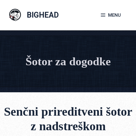
Skip
to
BIGHEAD
MENU
content
Šotor za dogodke
Senčni prireditveni šotor
z nadstreškom