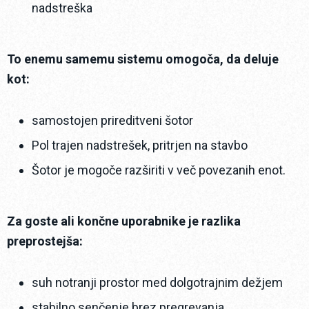
nadstreška
To enemu samemu sistemu omogoča, da deluje
kot:
samostojen prireditveni šotor
Pol trajen nadstrešek, pritrjen na stavbo
Šotor je mogoče razširiti v več povezanih enot.
Za goste ali končne uporabnike je razlika
preprostejša:
suh notranji prostor med dolgotrajnim dežjem
stabilno senčenje brez pregrevanja