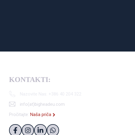
KONTAKTI:
Nazovite Nas: +386 40 204 322
info(at)bigheadeu.com
Pročitajte:
Naša priča